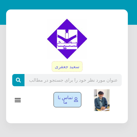
رش
ه
حتوا
سعید جعفری
Search
تماس با
ما