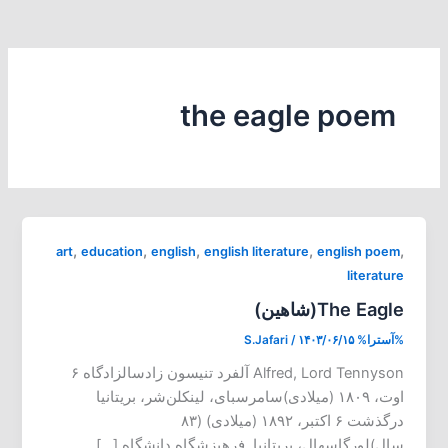
the eagle poem
,
,
,
,
,
art
education
english
english literature
english poem
literature
The Eagle(شاهین)
%آسترا%
۱۴۰۳/۰۶/۱۵
/
S.Jafari
Alfred, Lord Tennyson آلفرد تنیسون زادسالزادگاه ۶
اوت، ۱۸۰۹ (میلادی)سامرسبای، لینکلن‌شر، بریتانیا
درگذشت ۶ اکتبر، ۱۸۹۲ (میلادی) (۸۳
سال)لورگاسهال، بریتانیا فرهیزشگاه دانشگاه […]