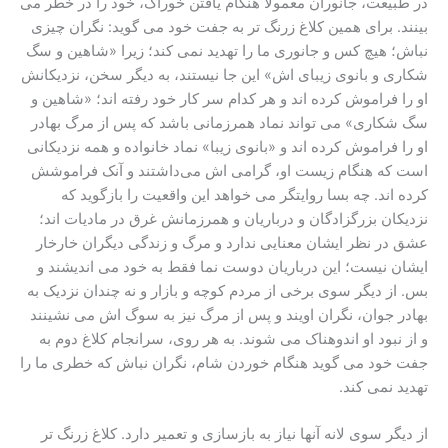
در طبیعت، جانوران معمولاً هنگام یافتن خوراک، خود را در خطر می
بینند. برای همین کلاغ زرنگ تر به جفت خود می گوید: نگران چیزی
نباش؛ هیچ کس و جانوری ما را تهدید نمی کند؛ زیرا «شاهین و سگ
شکاری‌ و بانوی زیبای اش» این جا نیستند، به دیگر سخن، نزدیکانش
او را فراموش کرده اند و هر کدام سر کار خود رفته اند؛ «شاهین و
سگ شکاری» می تواند نماد همرزمانی باشد که پس از مرگ بهادر
او را فراموش کرده اند و «بانوی زیبا» نماد خانواده و همه نزدیکانی
است که هنگام زیست او، گرامی اش می‌داشتند و آنک فراموشش
کرده اند. چه بسا روایتگر می خواهد این واقعیت را بازگوید که
نزدیکان بزرگزادگان و درباریان و همرزمانش غرق در مادیات اند؛
عشق در نظر ایشان معنایی ندارد و مرگ و زندگی دیگران خارخار
ایشان نیست؛ این درباریان دوست نما فقط به خود می اندیشند و
بس. از دیگر سوی برخی از مردم کوچه و بازار و نه چندان نزدیک به
بهادر جوان، نگران اویند و پس از مرگ نیز به سوگ اش می نشینند
و از نبود او اندوهناک می شوند. به هر روی، سرانجام کلاغ دوم به
جفت خود می گوید هنگام خوردن شام، نگران نباش که خطری ما را
تهدید نمی کند.
از دیگر سوی لانه آنها نیاز به بازسازی و تعمیر دارد. کلاغ زرنگ تر