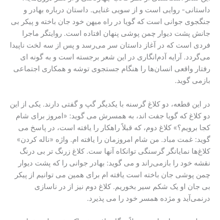
داستانی- روایی است و از سویی غنایی. داستان درباره بهادر و
جنگجوی جوانی است که گویا در راه میهن خود جان باخته و پیکر بی
جانش پشت دیوار چمن پوشی پنهان افتاده است. روایتگر ماجرا
فردی است که در آغاز داستان سر می‌رسد و پس از سه لخت ناپیدا
می‌گردد. آرایه آدم‌انگاری در این شعر برجسته است و به گونه ای
رفتار واقعی انسان‌ها را هنگام جستجوی توشه و همکاری اجتماعی
بازمی گوید.
در این قطعه، دو کلاغ گرسنه با یکدیگر گپ و گفتی دارند. یکی از این
دو کلاغ که گویا جفت اند، به همسرش می گوید: «امروز برای شام
کجا برویم؟» کلاغ دوم، که قبلاً راهکار را یافته است، در پاسخ می
گوید: غمت مباد. من شام امروزمان را یافته ام. واژه «ناله کردن»
کلاغ‌ها نمایانگر گرسنگی توانکاه آنها ست. کلاغ زرنگ تر بی درنگ
نقشه خود را بازمی‌راند و می گوید: بهادر جوانی را که پشت دیوار
چمن پوشی جان باخته است یافته ام برای همین می توانیم از پیکر
بی جان او یک شکم سیر بخوریم. کلاغ دوم نیز از در ناسازی
درنمی‌آید و مژده همسر خود را می پذیرد.