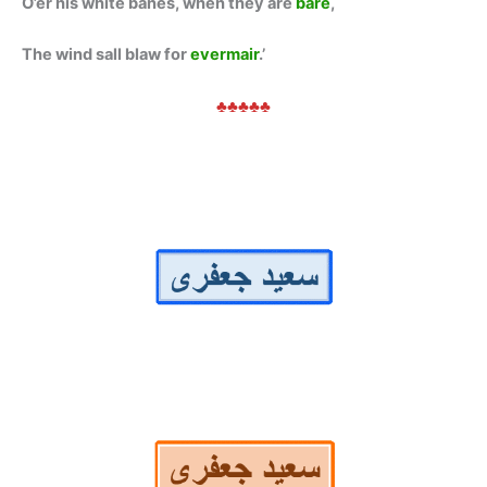
O’er his white banes, when they are
bare
,
The wind sall blaw for
evermair
.’
♣♣♣♣♣