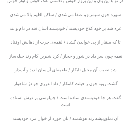
گر تو با این بال و این پرواز خوش / داشتی بانگ خوش و آواز خوش
شهره چون سیمرغ و عنقا می‌شدی / ساکن اقلیم بالا می‌شدی
غره شد بر خود کلاغ خودپسند / خودپسند آسان فتد در دام و بند
تا که منقار از پی خواندن گشاد / لقمه‌ی چرب از دهانش اوفتاد
نغمه چون سر داد در شور و حجاز / کرد شیرین کام رند حیله‌ساز
شد نصیب آن محیل نابکار / طعمه‌ای آن‌سان لذیذ و آب‌دار
گشت روبه چون ز حیلت کامکار / داد اندرزی چو درّ شاهوار
گفت هر جا خودپسندی ساده است / چاپلوسی بر درش استاده
است
آن تملق‌پیشه رند هوشمند / نان خورد از خوان مرد خودپسند