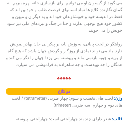
می گوید از گیسوان او می توانیم برای بازسازی خانه بهره ببریم. به
گمان نگارنده کلاغ ها نماد انسانهای فرصت طلب و خودبین اند که
فقط در اندیشه خود و خویشاوندان خود اند و به دیگران و میهن و
کشور خود هیچ توجهی ندارند و حتا در جنگ و نبردهای ملی نیز سود
خویش را می جویند.
روایتگر در لخت پایانی، به وزش باد، بر پیکر بی جان بهادر نمونش
دارد. باد می تواند نمادی از روزگار و گردش جهان باشد که هیچ گاه
از پویه و جویه بازنمی ماند و پیوسته می وزد؛ جهان را دگر می کند و
همگان را چه تهیدست و چه شاهزاده به فراموشی می سپارد.
♣♣♣♣♣
دو کلاغ
وزن:
لخت های نخست و سوم: چهار ضربی (tetrameter) / لخت
های دوم و چهارم: سه ضربی (trimeter)
قالب:
شعر دارای چند بند چهارلختی است: چهارلختی پیوسته