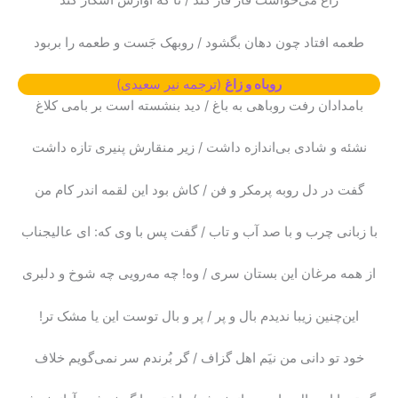
زاغ می‌خواست قار قار کند / تا که آوازش آشکار کند
طعمه افتاد چون دهان بگشود / روبهک جَست و طعمه را بربود
روباه و زاغ
(ترجمه نیر سعیدی)
بامدادان رفت روباهی به باغ / دید بنشسته است بر بامی کلاغ
نشئه و شادی بی‌اندازه داشت / زیر منقارش پنیری تازه داشت
گفت در دل روبه پرمکر و فن / کاش بود این لقمه اندر کام من
با زبانی چرب و با صد آب و تاب / گفت پس با وی که: ای عالیجناب
از همه مرغان این بستان سری / وه! چه مه‌رویی چه شوخ و دلبری
این‌چنین زیبا ندیدم بال و پر / پر و بال توست این یا مشک تر!
خود تو دانی من نیَم اهل گزاف / گر بُرندم سر نمی‌گویم خلاف