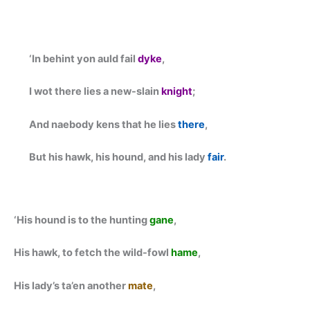
‘In behint yon auld fail
dyke
,
I wot there lies a new-slain
knight
;
And naebody kens that he lies
there
,
But his hawk, his hound, and his lady
fair
.
‘His hound is to the hunting
gane
,
His hawk, to fetch the wild-fowl
hame
,
His lady’s ta’en another
mate
,