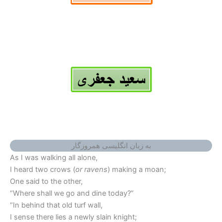
به زبان انگلیسی همروزگار
As I was walking all alone,
I heard two crows (
or ravens
) making a moan;
One said to the other,
“Where shall we go and dine today?”
“In behind that old turf wall,
I sense there lies a newly slain knight;