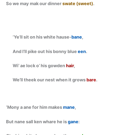
So we may mak our dinner
swate (sweet)
.
‘Ye’ll sit on his white hause-
bane
,
And I’ll pike out his bonny blue
een
.
Wi’ ae lock o’ his gowden
hair
,
We’ll theek our nest when it grows
bare
.
‘Mony a ane for him makes
mane
,
But nane sall ken whare he is
gane
: