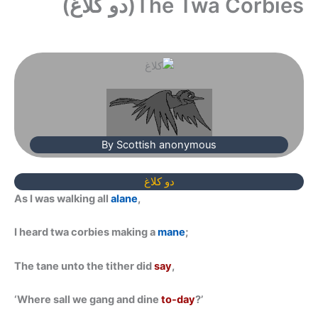
The Twa Corbies(دو کلاغ)
By Scottish anonymous
دو کلاغ
As I was walking all
alane
,
I heard twa corbies making a
mane
;
The tane unto the
tither did
say
,
‘Where sall we gang and dine
to-day
?’