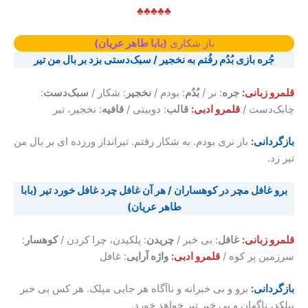
♣♣♣♣♣
باز شکاری
(بابا طاهر عریان)
جُره بازی بُدُم رفُتم به نخجیر / سبک‌دستی بزد بر بال من تیر
قلمرو زبانی:
جره
: نر /
بُدُم
: بودم /
نخجیر
: شکار /
سبک‌دست
:
چابک‌دست /
قلمرو
ادبی:
قالب
: دوبیتی /
قافیه
: نخجیر، تیر
بازگردانی:
باز نری بودم. به شکار رفتم. تیرانداز ورزده ای بر بال من
تیر زد.
برو غافل مچر در کوهساران / هر آن غافل چرد غافل خورد تیر
(بابا
طاهر عریان)
قلمرو
زبانی:
غافل
: بی خبر /
چریدن
: پلکیدن، چرا کردن /
کوهسار
:
سرزمین پر کوه /
قلمرو
ادبی:
واژه آرایی
: غافل
بازگردانی:
برو و بی خبرانه و ناآگاه هر جایی مپلک. هر کس بی خبر
بپلکد، ناگهان و بی خبر تیر خواهد خورد.