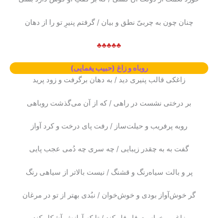
چنان چون به چربیّ نطق و بیان / گرفتم پنیرِ تو را از دهان
♣♣♣♣♣
روباه و زاغ
(حبیب یغمایی)
زاغکی قالب پنیری دید / به دهان برگرفت و زود پرید
بر درختی نشست در راهی / که از آن می‌گذشت روباهی
روبه پرفریب و حیلت‌ساز / رفت پای درخت و کرد آواز
گفت به به چقدر زیبایی / چه سری چه دُمی عجب پایی
پر و بالت سیاه‌رنگ و قشنگ / نیست بالاتر از سیاهی رنگ
گر خوش‌آواز بودی و خوش‌خوان / نبُدی بهتر از تو در مرغان