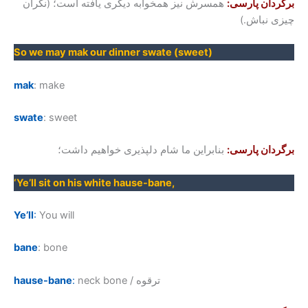
برگردان پارسی:
همسرش نیز همخوابه دیگری یافته است؛ (نگران
چیزی نباش.)
So we may mak our dinner swate (sweet)
mak
: make
swate
: sweet
برگردان پارسی:
بنابراین ما شام دلپذیری خواهیم داشت؛
‘Ye’ll sit on his white hause-bane,
Ye’ll
:
You will
bane
: bone
neck bone / ترقوه
:
hause-bane