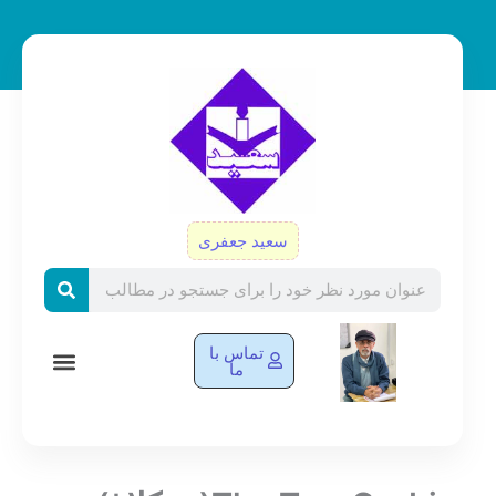
رش
ه
حتوا
سعید جعفری
Search
تماس با
ما