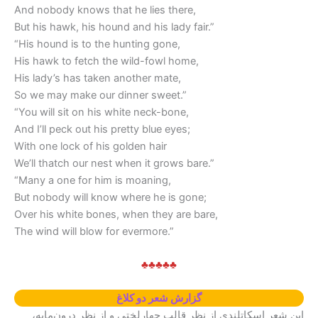
And nobody knows that he lies there,
But his hawk, his hound and his lady fair.”
“His hound is to the hunting gone,
His hawk to fetch the wild-fowl home,
His lady’s has taken another mate,
So we may make our dinner sweet.”
“You will sit on his white neck-bone,
And I’ll peck out his pretty blue eyes;
With one lock of his golden hair
We’ll thatch our nest when it grows bare.”
“Many a one for him is moaning,
But nobody will know where he is gone;
Over his white bones, when they are bare,
The wind will blow for evermore.”
♣♣♣♣♣
گزارش شعر دو کلاغ
این شعر اسکاتلندی از نظر قالب چهارلختی و از نظر درون‌مایه،