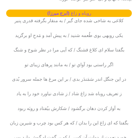
روباه و زاغ
(ایرج میرزا)
کلاغی به شاخی شده جای گیر / به منقار بگرفته قدری پنیر
یکی روبهی بوی طُعمه شنید / به پیش آمد و مَدحِ او برگزید
بگفتا سلام ای کلاغ قشنگ / که آیی مرا در نظر شوخ و شنگ
اگر راستی بود آوایِ تو / به مانند پرهای زیبای تو
در این جنگل اندر سَمَندَر بدی / بر این مرغ ها جمله سرور بُدی
ز تعریف روباه شد زاغ شاد / ز شادی نیاورد خود را به یاد
به آواز کردن دهان برگشود / شکارش بیُفتاد و روبَه ربود
بگفتا که ای زاغ این را بدان / که هر کس بود چرب و شیرین زبان
خورد نعمت از دولت آن کسی / که بر گفتِ او گوش دارد بسی