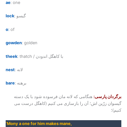
ae
: one
: گیسو
lock
o
:
of
gowden
: golden
: thatch / با کاهگل اندودن
theek
: لانه
nest
: برهنه
bare
برگردان پارسی:
هنگامی که لانه مان فرسوده شود با یک دسته
گیسوان زرّین اش؛ آن را بازسازی می کنیم (کاهگل درست می
کنیم)؛
‘
Mony a one for him makes mane
,