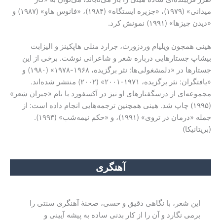
میدانی» (۱۹۷۹)، «جزیره ایستگاه» (۱۹۸۴)، «فانوس هاو» (۱۹۸۷) و
«دیدن چیزها» (۱۹۹۱) نمونش کرد.
هینی همچون ویلیام وردزورث، جرارد منلی هاپکینز و الیزابت
بیشاپ جستارهایی درباره شعر و شاعرانی نوشت. برخی از این
جستارها در «دلمشغولی‌ها: نثر برگزیده، ۱۹۶۸-۱۹۷۸» (۱۹۸۰) و
«یافتگران: نثر برگزیده، ۱۹۷۱-۲۰۰۱» (۲۰۰۲) منتشر شده‌اند.
مجموعه‌ای از درسگفتار‌های او نیز در آکسفورد با نام «جبران شعر»
(۱۹۹۵) چاپ شد. هینی همچنین ترجمه‌هایی انجام داده است: از
جمله «درمان در تروی» (۱۹۹۱)، و «حکم نیمه‌شب» (۱۹۹۳).
(بریتانیکا)
آهنگری
این شعر، با نگاهی دقیق و حسی، صحنهٔ آهنگری سنتی را
برمی نگارد و آن را از کار بدنی ساده به پیشه آیینی و