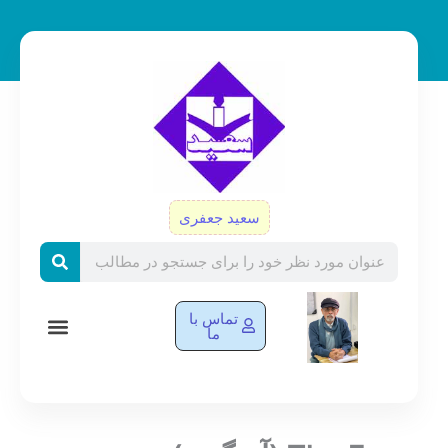
رش
ه
حتوا
سعید جعفری
Search
تماس با
ما