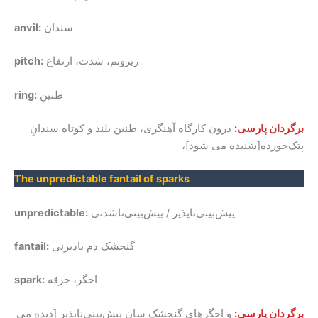
سندان
anvil:
زیروبم، شدت، ارتفاع
pitch:
طنین
ring:
برگردان پارسی:
درون کارگاه آهنگری، طنین بلند و کوتاه سندانِ
پتک‌خورده[شنیده می شود]،
The unpredictable fantail of sparks
پیش‌بینی‌ناپذیر / پیش‌بینی‌ناشدنی
unpredictable:
گنجشک دم بادبرنی
fantail:
اخگر، جرقه
spark:
برگردان پارسی:
و اخگرهای گنجشک سان پیش‌بینی‌ناپذیر [دیده می