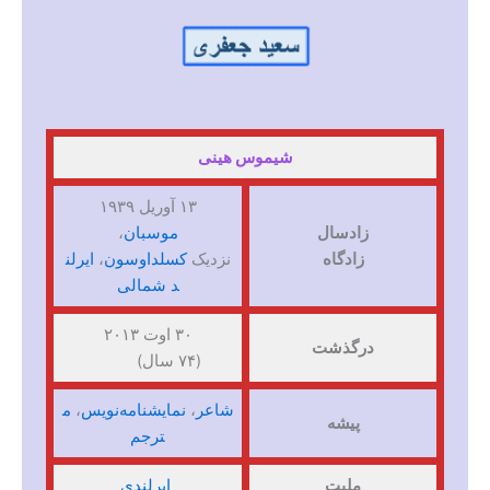
شیموس هینی
۱۳ آوریل ۱۹۳۹
زادسال
موسبان
،
زادگاه
نزدیک
کسلداوسون
،
ایرلن
د شمالی
۳۰ اوت ۲۰۱۳
درگذشت
(۷۴ سال)
شاعر
،
نمایشنامه‌نویس
،
م
پیشه
ترجم
ملیت
ایرلندی