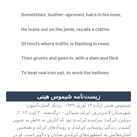
Sometimes, leather-aproned, hairs in his nose,
He leans out on the jamb, recalls a clatter
Of hoofs where traffic is flashing in rows;
Then grunts and goes in, with a slam and flick
To beat real iron out, to work the bellows.
زیست‌نامه شیموس هینی
شیموس هینی (زاده ۱۳ آوریل ۱۹۳۹، نزدیک کسل‌داسون،
شهرستان لاندن‌دری، ایرلند شمالی – درگذشته ۳۰ اوت ۲۰۱۳،
دوبلین، ایرلند) سراینده ایرلندی بود که آثارش به خاطر به تصویر
کشیدن زندگی روستایی ایرلندی و رویدادهای ایرلند و همچنین
اشاره‌هایش به اسطوره‌های ایرلندی شایان و دلآویز است. او در