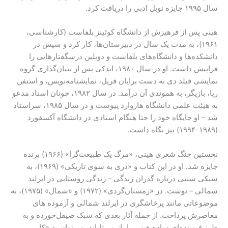
سال ۱۹۹۵ جایزه نوبل ادبی را دریافت کرد.
هینی پس از فرهیزش از دانشگاه کوئینز بلفاست (کارشناسی،
۱۹۶۱)، به مدت یک سال در دبیرستان‌ها، کار کرد و سپس در
دانشکده‌ها و دانشگاه‌های بلفاست و دوبلین درسگفتارهایی را
فراپیش داشت. او در سال ۱۹۸۰، اندکی پس از بنیان‌گذاری گروه
نمایشی فیلد دی به دست برایان فریل، نمایشنامه‌نویس، و استفن
ریا، بازیگر، به هموندی آن درآمد. در سال ۱۹۸۲، چونان استاد مدعو
به هیئت علمی دانشگاه هاروارد پیوست و در سال ۱۹۸۵، سراستاد
شد – او جایگاه خود را حتا هنگام استادی در دانشگاه آکسفورد
(۱۹۸۹-۱۹۹۴) نیز نگاه داشت.
نخستین جنگ شعری هینی، «مرگ یک طبیعت‌گرا» (۱۹۶۶) برنده
جایزه شد. او در این کتاب و «دری به سوی تاریکی» (۱۹۶۹)، به
سبکی سنتی درباره گذران زندگی – زندگی روستایی در ایرلند
شمالی – نوشت. در «زمستان‌گردی» (۱۹۷۲) و «شمال» (۱۹۷۵)، به
موضوعاتی مانند پرخاشگری در ایرلند شمالی و آزموده های
معاصرش پرداخت. از جمله آثار بعدی که سبک صیقل‌خورده و به
طرز فریبنده‌ای ساده هینی را باز می‌تاباند، می‌توان به «کار