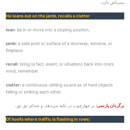
بینی‌اش دارد،
He leans out on the jamb, recalls a clatter
lean:
be in or move into a sloping position.
jamb:
a side post or surface of a doorway, window, or
fireplace.
recall:
bring (a fact, event, or situation) back into one’s
mind; remember.
clatter:
a continuous rattling sound as of hard objects
falling or striking each other.
برگردان پارسی:
بر چهارچوب در تکیه می‌دهد، و صدای تق تق،
Of hoofs where traffic is flashing in rows;