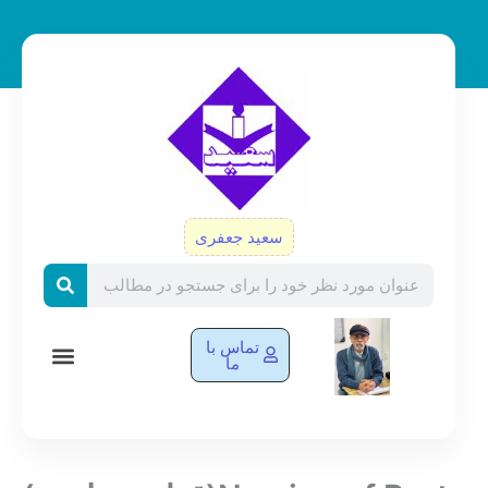
رش
ه
حتوا
سعید جعفری
Search
تماس با
ما