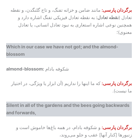
برگردان پارسی:
مانند ضامن و خزانه تفنگ، و تاج گلنگدن، و نقطه‌
تعادل (
نقطه تعادل:
به نقطه تعادل فیزیکی تفنگ اشاره دارد و
همچنین نوعی اشاره‌ استعاری به نبود تعادل انسانی، یا تعادل
معنوی)؛
Which in our case we have not got; and the almond-
blossom
شکوفه بادام
almond-blossom:
برگردان پارسی:
که ما اینها را نداریم (آن ابزار یا ویژگی، در اختیار
ما نیست).
Silent in all of the gardens and the bees going backwards
and forwards,
برگردان پارسی:
و شکوفه بادام، در همه‌ باغ‌ها خاموش است و
زنبورها [کنار آنها] عقب و جلو می‌روند،