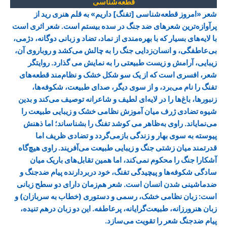
قطعه‌شناسی
شعر «امروز قطعه‌شناسی [تفنگ] داریم» به قلم هنری رید از
پرآوازه‌ترین شعرهای ضد جنگ در سده بیستم است. شعر اثری است
با لایه‌های بسیار که با بهره‌مندی از نماد، تضاد و زبانی دوگانه، دژمی،
بی‌عاطفگی، و انسان‌زدایی جنگ را به چالش می‌کشد و روباروی آن،
زیبایی، آرامش و زیست طبیعتی را به نمایش می گذارد. روایتگر
شعر، افسری است که از یک سو شکل خشک و نظام‌مند قطعه‌های
تفنگ را نام می‌برد، و از سوی دیگر، صدای طبیعت، شکوفه‌ها،
زنبورها، باغ‌ها را در لایه‌ای لطیف و شاعرانه توصیف می‌کند و بدین
شیوه تضادی ژرف میان آموزش نظامی خشک و زیبایی طبیعت را
می‌نمایاند. راوی به‌ظاهر می کوشد تفنگ را بشناساند؛ اما ذهنش
پیوسته به سوی بهار و زندگی بازمی‌گردد و تضادی ظریف اما
قدرتمند میان زشتی جنگ و زیبایی طبیعت می‌آفریند. راوی هیچ‌گاه
آشکارا جنگ را محکوم نمی‌کند، اما همین تقابل‌های باریک میان
سادگی شکوفه‌ها و پیچیدگی تفنگ، خود دربردارنده پیام ضدجنگ و
ضدماشینی شدن انسان است. شعر هم‌زمان دارای دو سطح زبانی
است: زبان نظامی خشک، رسمی و دستوری (خطاب به سربازان) و
زبان هنرورزانه، طبیعت‌گرایانه، پرعاطفه. این دو زبان درهم تنیده،
پیام ضدجنگ شعر را تقویت می‌سازد.