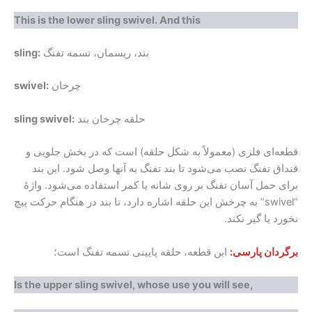
This is the lower sling swivel. And this
بند، ریسمان، تسمه تفنگ
sling:
چرخان
swivel:
حلقه چرخان بند
sling swivel:
قطعه‌ای فلزی (معمولاً به شکل حلقه) است که در بخش جلویی و
قنداق تفنگ نصب می‌شود تا بند تفنگ به آنها وصل شود. این بند
برای حمل آسان تفنگ بر روی شانه یا کمر استفاده می‌شود. واژهٔ
“swivel” به چرخش این حلقه اشاره دارد، تا بند در هنگام حرکت پیچ
نخورد یا گیر نکند.
برگردان پارسی:
این قطعه، حلقه پایینی تسمه تفنگ است؛
Is the upper sling swivel, whose use you will see,