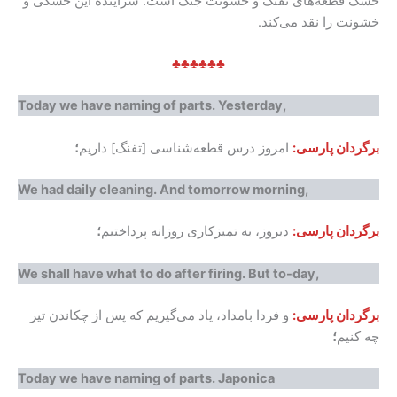
خشک قطعه‌های تفنگ و خشونت جنگ است. سراینده این خشکی و
خشونت را نقد می‌کند.
♣♣♣♣♣♣
Today we have naming of parts. Yesterday,
برگردان پارسی:
امروز درس قطعه‌شناسی [تفنگ] داریم
؛
We had daily cleaning. And tomorrow morning,
برگردان پارسی:
دیروز، به تمیزکاری روزانه پرداختیم
؛
We shall have what to do after firing. But to-day,
برگردان پارسی:
و فردا بامداد، یاد می‌گیریم که پس از چکاندن تیر
چه کنیم
؛
Today we have naming of parts. Japonica