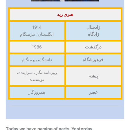
هنری رید
زادسال
1914
زادگاه
انگلستان؛ بیرمنگام
درگذشت
1986
فرهیزشگاه
دانشگاه بیرمنگام
روزنامه نگار، سراینده،
پیشه
نویسنده
عصر
همروزگار
Today we have naming of parts. Yesterday,