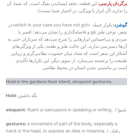
برگردان پارسی:
این قطعه، حلقه ایستاندن تفنگ است، که شما، آن
را ندارید (آن ابزار یا ویژگی، در اختیار شما نیست).
گوشزد:
تکرار جمله ‌ «which in your case you have not got»در
شعر، نوعی طنز تلخ و فاصله‌گذاری را نشان می‌دهد: افسر با
سردی و بی‌احساس ابزارهایی را شرح می‌دهد که سربازان حتی به
آن‌ها دسترسی ندارند. این حالت طنز و طعنه، یکی از ویژگی‌های
آشکار این شعر است که تضاد میان خشونت نظامی‌گری و زیبایی
طبیعت را برجسته می‌سازد. از سوی دیگر، این تکرارها تأکیدی‌
است بر ماشینی شدن انسان در محیط نظامی.
Hold in the gardens their silent, eloquent gestures,
نگه داشتن
Hold:
fluent or persuasive in speaking or writing. / شیوا
eloquent:
gestures:
a movement of part of the body, especially a
hand or the head, to express an idea or meaning. / رفتار،