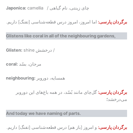
camellia / چای زینتی، نام گیاهی
Japonica:
برگردان پارسی:
اما امروز، امروز درس قطعه‌شناسی [تفنگ] داریم.
Glistens like coral in all of the neighbouring gardens,
shine درخشش /
Glisten:
مرجان، بسّد
coral:
همسایه، دوروبر
neighbouring:
برگردان پارسی:
گل‌چای مانند بُسّد، در همه‌ باغ‌های این دوروبر
می‌درخشد
؛
And today we have naming of parts.
برگردان پارسی:
و امروز [باز هم] درس قطعه‌شناسی [تفنگ] داریم.