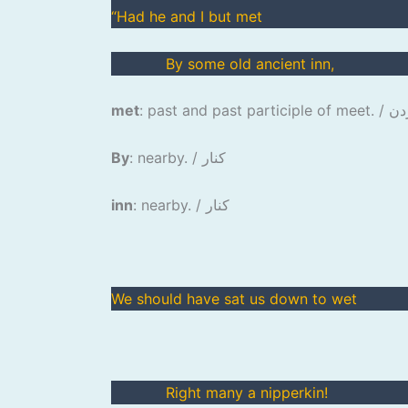
“Had he and I but met
By some old ancient inn,
برخورد کردن
met
: nearby. / کنار
By
: nearby. / کنار
inn
We should have sat us down to wet
Right many a nipperkin!