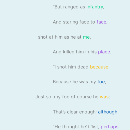
“But ranged as
infantry
,
And staring face to
face
,
I shot at him as he at
me
,
And killed him in his
place
.
“I shot him dead
because
—
Because he was my
foe
,
Just so: my foe of course he
was
;
That’s clear enough;
although
“He thought he’d ‘list,
perhaps
,