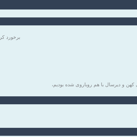
: past and past participle of meet. / 
 کهن و دیرسال با هم روباروی شده بودیم،