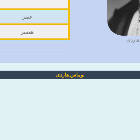
عصر
همسر
هاردی
توماس هاردی