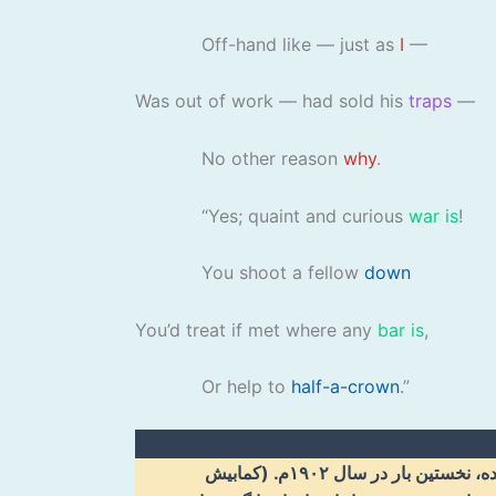
Off-hand like — just as
I
—
Was out of work — had sold his
traps
—
No other reason
why
.
“Yes; quaint and curious
war is
!
You shoot a fellow
down
You’d treat if met where any
bar is
,
Or help to
half-a-crown
.”
«مردی که او کشت» به قلم سخن‌سرا و رمان‌نویس انگلیسی دوره ویکتوریایی، توماس هاردی نوشته شده است. این سروده، نخستین بار در سال ۱۹۰۲م. (کمابیش