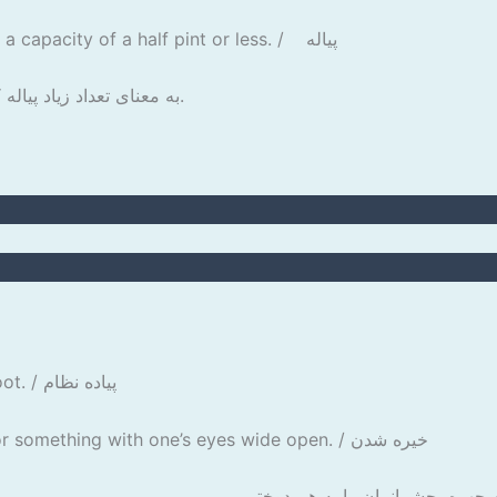
: a liquor container or vessel with a capacity of a half pint or less. / پیاله
به معنای تعداد زیاد پیاله کوچک نوشیدنی است.
soldiers marching or fighting on foot. / پیاده نظام
: look fixedly or vacantly at someone or something with one’s eyes wide open. / خیره شدن
ه چهره، چشمانمان را به هم دوختیم.