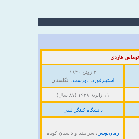
توماس هاردی
۲ ژوئن ۱۸۴۰
استینزفورد
،
دورست
، انگلستان
۱۱ ژانویهٔ ۱۹۲۸ (۸۷ سال)
دانشگاه کینگز لندن
رمان‌نویس
، سراینده و داستان کوتاه