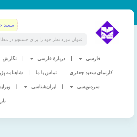
رش
ه
حتوا
سعید ج
Search
فارسی
دربارۀ فارسی
نگارش
کارنمای سعید جعفری
تماس با ما
شاهنامه پژ
سره‌نویسی
ایران‌شناسی
ویرای
تار