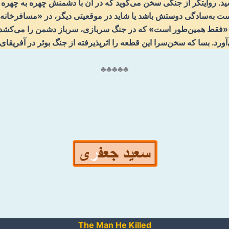
سید. روایتگر از جنگی سخن می‌گوید که در آن با دشمنش چهره به چهره 
 به‌سادگی دوستش باشد یا شاید در موقعیتی دیگر، در «مسافرخانه‌ای
ید «فقط همین‌طور است» که در جنگ سربازی، سرباز دشمن را می‌کشد.
ی‌آورد. بسا که سخن‌سرا این قطعه را اثرپذیرفته از جنگ بوئر در آفریقا
♣♣♣♣♣
The Man He Killed