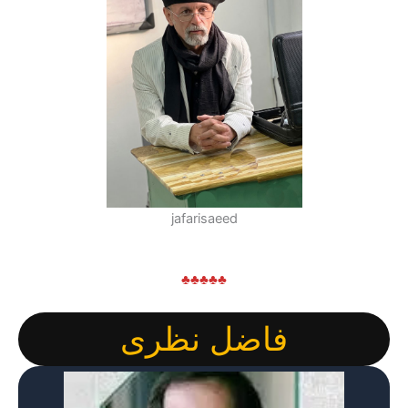
jafarisaeed
♣♣♣♣♣
فاضل نظری