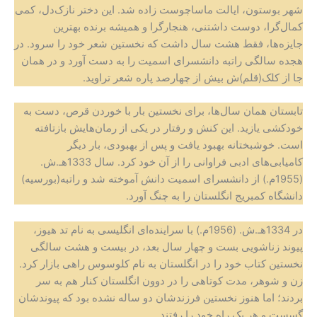
شهر بوستون، ایالت ماساچوست زاده شد. این دختر نازک‌دل، کمی
کمال‌گرا، دوست داشتنی، هنجارگرا و همیشه برنده بهترین
جایزه‌ها، فقط هشت سال داشت که نخستین شعر خود را سرود. در
هجده سالگی راتبه دانشسرای اسمیت را به دست آورد و در همان
جا از کلک(قلم)ش بیش از چهارصد پاره شعر تراوید.
تابستان همان سال‌ها، برای نخستین بار با خوردن قرص، دست به
خودکشی یازید. این کنش و رفتار در یکی از رمان‌هایش بازتافته
است. خوشبختانه بهبود یافت و پس از بهبودی، بار دیگر
کامیابی‌های ادبی فراوانی را از آن خود کرد. سال 1333هـ.ش.
(1955م.) از دانشسرای اسمیت دانش آموخته شد و راتبه(بورسیه)
دانشگاه کمبریج انگلستان را به چنگ آورد.
در 1334هـ.ش. (1956م.) با سراینده‌ای انگلیسی به نام تد هیوز،
پیوند زناشویی بست و چهار سال بعد، در بیست و هشت سالگی
نخستین کتاب خود را در انگلستان به نام کلوسوس راهی بازار کرد.
زن و شوهر، مدت کوتاهی را در دوون انگلستان کنار هم به سر
بردند؛ اما هنوز نخستین فرزندشان دو ساله نشده بود که پیوندشان
گسست و هر یک راه خود را رفتند.