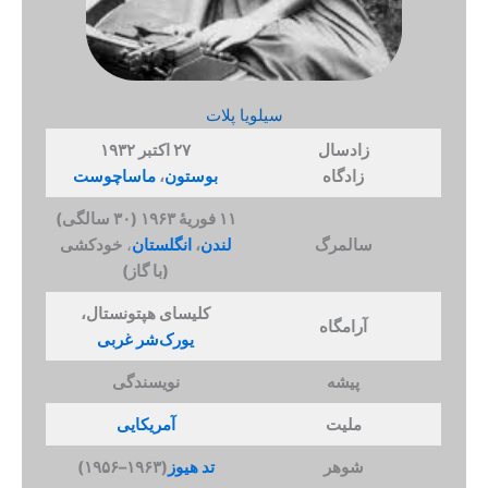
سیلویا پلات
زادسال
۲۷ اکتبر ۱۹۳۲
زادگاه
بوستون
،
ماساچوست
۱۱ فوریهٔ ۱۹۶۳ (۳۰ سالگی)
سالمرگ
لندن
،
انگلستان
،
خودکشی
(با گاز)
کلیسای هپتونستال،
آرامگاه
یورک‌شر غربی
پیشه
نویسندگی
ملیت
آمریکایی
شوهر
تد هیوز
(۱۹۶۳–۱۹۵۶)