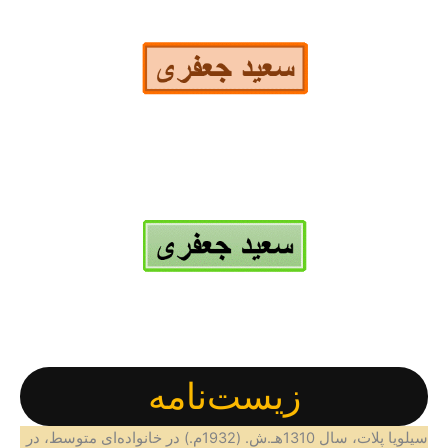
زیست‌نامه
سیلویا پلات، سال 1310هـ.ش. (1932م.) در خانواده‌ای متوسط، در