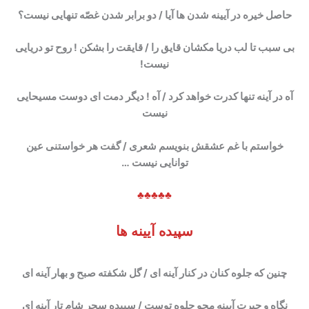
حاصل خیره در آیینه شدن ها آیا / دو برابر شدن غصّه تنهایی نیست؟
بی سبب تا لب دریا مکشان قایق را / قایقت را بشکن ! روح تو دریایی
نیست
!
آه در آینه تنها کدرت خواهد کرد / آه ! دیگر دمت ای دوست مسیحایی
نیست
خواستم با غم عشقش بنویسم شعری / گفت هر خواستنی عین
توانایی نیست …
♣♣♣♣♣
سپیده آیینه ها
چنین که جلوه کنان در کنار آینه ای / گل شکفته صبح و بهار آینه ای
نگاه و حیرت آیینه محو جلوه توست / سپیده سحر شام تار آینه ای