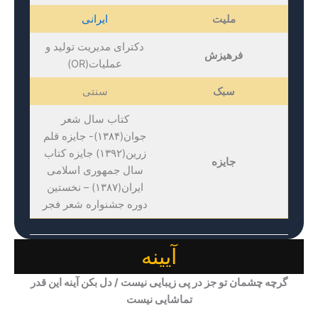
ملیت
ایرانی
دکترای مدیریت تولید و
فرهیزش
عملیات(OR)
سبک
سنتی
کتاب سال شعر
جوان(۱۳۸۴)- جایزه قلم
زرین(۱۳۹۲) جایزه کتاب
جایزه
سال جمهوری اسلامی
ایران(۱۳۸۷) – نخستین
دوره جشنواره شعر فجر
آیینه
گرچه چشمان تو جز در پی زیبایی نیست / دل بکن آینه این قدر
تماشایی نیست