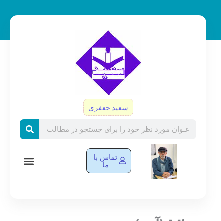
رش
ه
حتوا
سعید جعفری
Search
تماس با
ما