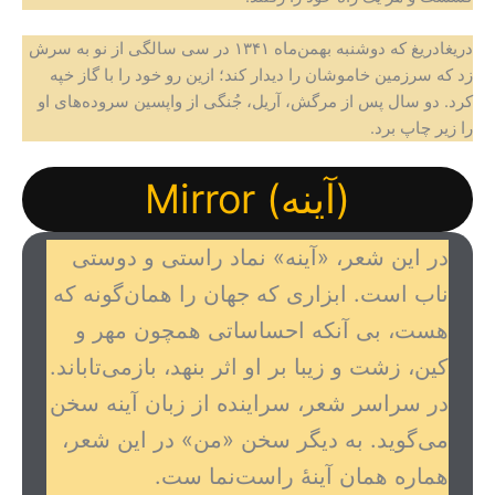
دریغادریغ که دوشنبه بهمن‌ماه ۱۳۴۱ در سی سالگی از نو به سرش
زد که سرزمین خاموشان را دیدار کند؛ ازین رو خود را با گاز خپه
کرد. دو سال پس از مرگش، آریل، جُنگی از واپسین سروده‌های او
را زیر چاپ برد.
(آینه) Mirror
در این شعر، «آینه» نماد راستی و دوستی
ناب است. ابزاری که جهان را همان‌گونه که
هست، بی آنکه احساساتی همچون مهر و
کین، زشت و زیبا بر او اثر بنهد، بازمی‌تاباند.
در سراسر شعر، سراینده از زبان آینه سخن
می‌گوید. به دیگر سخن «من» در این شعر،
هماره همان آینۀ راست‌نما ست.