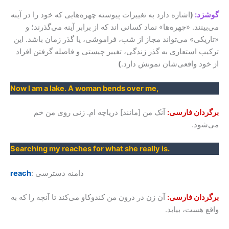
گوشزد:
(
اشاره دارد به تغییرات پیوسته چهره‌هایی که خود را در آینه
می‌بینند. «چهره‌ها» نماد کسانی اند که از برابر آینه می‌گذرند؛ و
«تاریکی» می‌تواند مجاز از شب، فراموشی، یا گذر زمان باشد. این
ترکیب استعاری به گذر زندگی، تغییر چیستی و فاصله گرفتن افراد
از خود واقعی‌شان نمونش دارد.
)
Now I am a lake. A woman bends over me,
برگردان فارسی:
آنک من [مانند] دریاچه ام. زنی روی من خم
می‌شود.
Searching my reaches for what she really is.
: دامنه دسترسی
reach
برگردان فارسی:
آن زن در درون من کندوکاو می‌کند تا آنچه را که به
واقع هست، بیابد.