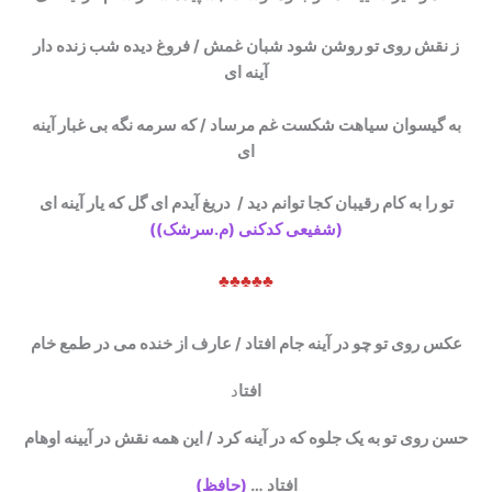
ز نقش روی تو روشن شود شبان غمش / فروغ دیده شب زنده دار
آینه ای
به گیسوان سیاهت شکست غم مرساد / که سرمه نگه بی غبار آینه
ای
تو را به کام رقیبان کجا توانم دید / دریغ آیدم ای گل که یار آینه ای
(شفیعی کدکنی (م.سرشک))
♣♣♣♣♣
عکس روی تو چو در آینه جام افتاد / عارف از خنده می در طمع خام
افتا
د
حسن روی تو به یک جلوه که در آینه کرد / این همه نقش در آیینه اوهام
افتاد …
(حافظ)