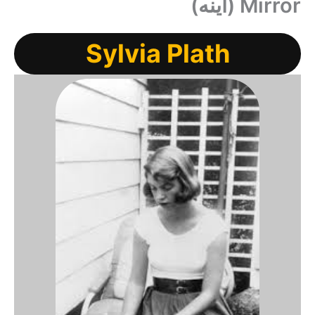
Mirror (آینه)
Sylvia Plath