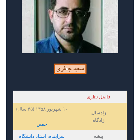
فاضل نظری
۱۰ شهریور ۱۳۵۸ ‏(۴۵ سال)
زادسال
زادگاه
خمین
پیشه
سراینده
،
استاد دانشگاه