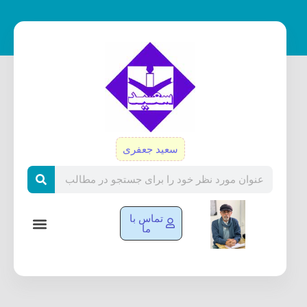
رش
ه
حتوا
سعید جعفری
Search
تماس با
ما