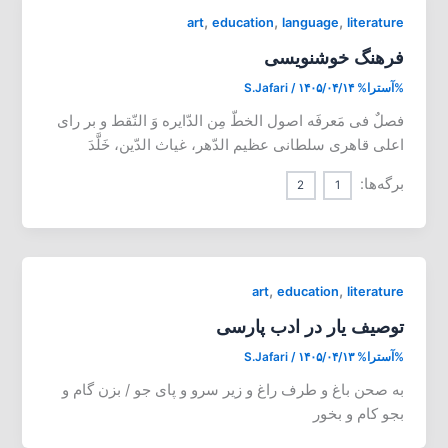
,
,
,
art
education
language
literature
فرهنگ خوشنویسی
%آسترا%
۱۴۰۵/۰۴/۱۴
/
S.Jafari
فصلٌ فی مَعرفَه اصول الخطّ مِن الدّایره وَ النّقط و بر رای
اعلی قاهری سلطانی عظیم الدّهر، غیاث الدّین، خَلَّدَ
برگه‌ها:
2
1
,
,
art
education
literature
توصیف یار در ادب پارسی
%آسترا%
۱۴۰۵/۰۴/۱۳
/
S.Jafari
به صحن باغ و طرف راغ و زیر سرو و پای جو / بزن گام و
بجو کام و بخور