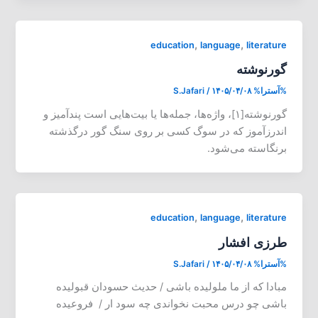
,
,
education
language
literature
گورنوشته
%آسترا%
۱۴۰۵/۰۴/۰۸
/
S.Jafari
گورنوشته[۱]، واژه‌ها، جمله‌ها یا بیت‌هایی است پند‌آمیز و
اندرزآموز که در سوگ کسی بر روی سنگ گور درگذشته
برنگاسته می‌شود.
,
,
education
language
literature
طرزی افشار
%آسترا%
۱۴۰۵/۰۴/۰۸
/
S.Jafari
مبادا که از ما ملولیده باشی / حدیث حسودان قبولیده
باشی چو درس محبت نخواندی چه سود ار / فروعیده