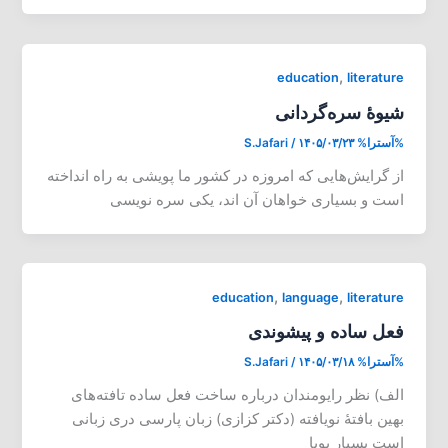
,
education
literature
شیوۀ سره‌گردانی
%آسترا%
۱۴۰۵/۰۳/۲۳
/
S.Jafari
از گرایش‌هایی که امروزه در کشور ما پویشی به راه انداخته
است و بسیاری خواهان آن اند، یکی سره نویسی
,
,
education
language
literature
فعل ساده و پیشوندی
%آسترا%
۱۴۰۵/۰۳/۱۸
/
S.Jafari
الف) نظر رایومندان درباره ساخت فعل ساده تافته‌های
بهین بافتۀ نویافته (دکتر کزازی) زبان پارسی دری زبانی
است بسیار پویا