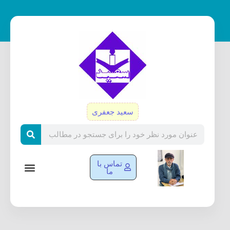
رش
ه
حتوا
سعید جعفری
Search
تماس با
ما