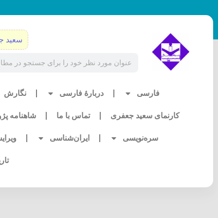
رش
ه
حتوا
سعید ج
Search
فارسی
دربارۀ فارسی
نگارش
کارنمای سعید جعفری
تماس با ما
شاهنامه پژ
سره‌نویسی
ایران‌شناسی
ویرای
تار