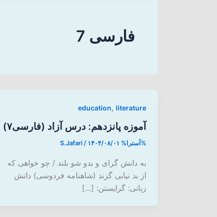
فارسی 7
,
education
literature
آموزه پانزدهم: درس آزاد (فارسی۷)
%آسترا%
۱۴۰۴/۰۸/۰۱
/
S.Jafari
به دانش گرای و بدو شو بلند / چو خواهی که
از بد نیابی گزند (شاهنامه فردوسی) دانش
زبانی: گرایستن: […]