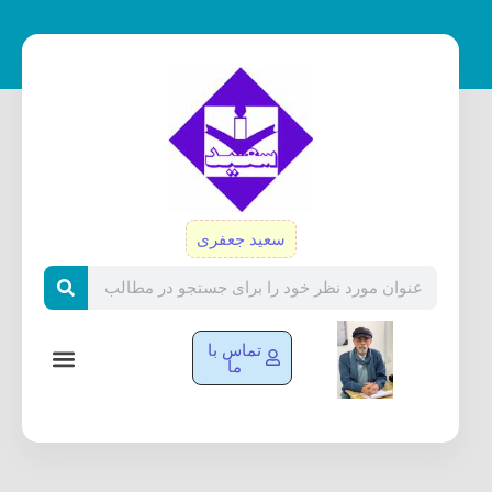
رش
ه
حتوا
سعید جعفری
Search
تماس با
ما