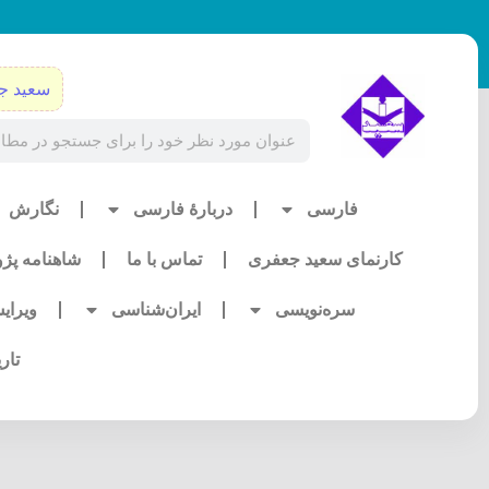
رش
ه
حتوا
سعید ج
Search
فارسی
دربارۀ فارسی
نگارش
کارنمای سعید جعفری
تماس با ما
شاهنامه پژ
سره‌نویسی
ایران‌شناسی
ویرای
تار