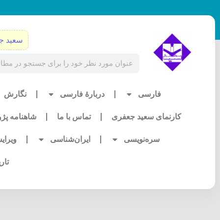
رش
ه
حتوا
سعید ج
Search
فارسی
دربارۀ فارسی
نگارش
کارنمای سعید جعفری
تماس با ما
شاهنامه پژ
سره‌نویسی
ایران‌شناسی
ویرای
تار