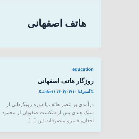
هاتف اصفهانی
education
روزگار هاتف اصفهانی
%آسترا%
۱۴۰۳/۰۳/۱۰
/
S.Jafari
درآمدی بر عصر هاتف یا دوره‌ رویگردانی از
سبک هندی پس از شکست صفویان از محمود
افغان، قلمرو متصرفات این […]