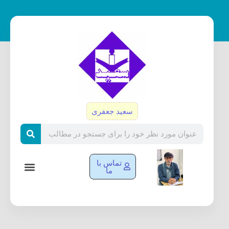
رش
ه
حتوا
سعید جعفری
Search
تماس با
ما