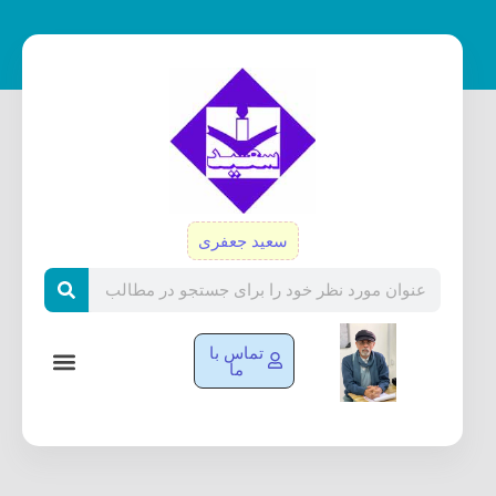
رش
ه
حتوا
سعید جعفری
Search
تماس با
ما