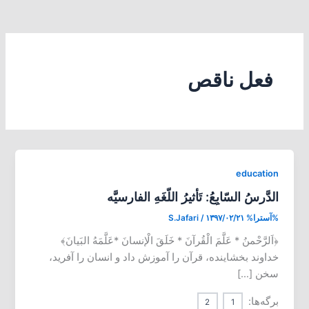
فعل ناقص
education
الدَّرسُ السّابِعُ: تَأثیرُ اللّغَهِ الفارسیَّه
%آسترا%
۱۳۹۷/۰۲/۲۱
/
S.Jafari
﴿اَلرَّحْمنُ * عَلَّمَ الْقُرآنَ * خَلَقَ الْإنسانَ *عَلَّمَهُ البَیانَ﴾
خداوند بخشاینده، قرآن را آموزش داد و انسان را آفرید،
سخن […]
برگه‌ها:
2
1