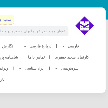
رش
ه
حتوا
سعید ج
Search
فارسی
دربارۀ فارسی
نگارش
کارنمای سعید جعفری
تماس با ما
شاهنامه پژ
سره‌نویسی
ایران‌شناسی
ویرای
تار