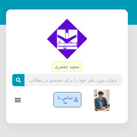
رش
ه
حتوا
سعید جعفری
Search
تماس با
ما