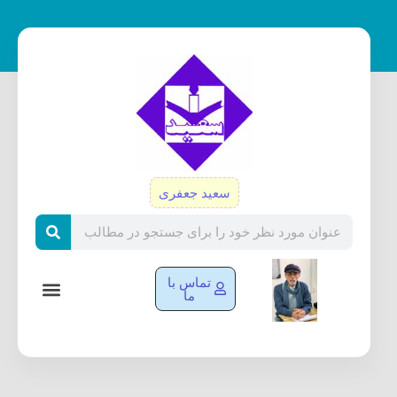
رش
ه
حتوا
سعید جعفری
Search
تماس با
ما