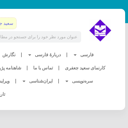
رش
ه
حتوا
سعید ج
Search
فارسی
دربارۀ فارسی
نگارش
کارنمای سعید جعفری
تماس با ما
شاهنامه پژ
سره‌نویسی
ایران‌شناسی
ویرای
تار