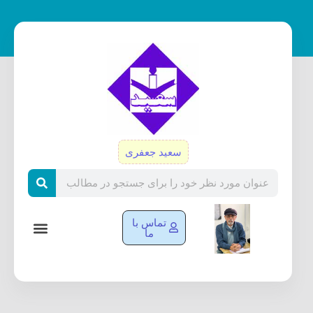
رش
ه
حتوا
سعید جعفری
Search
تماس با
ما