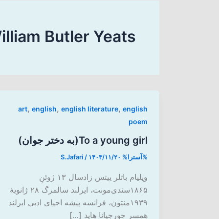
illiam Butler Yeats
,
,
,
art
english
english literature
english
poem
To a young girl(به دختر جوان)
%آسترا%
۱۴۰۳/۱۱/۲۰
/
S.Jafari
ویلیام باتلر ییتس زادسال ۱۳ ژوئنِ
۱۸۶۵سندی‌مونت، ایرلند سالمرگ ۲۸ ژانویهٔ
۱۹۳۹منتون، فرانسه پیشه احیای ادبی ایرلند
همسر جورجیانا هاید […]