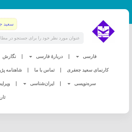
رش
ه
حتوا
سعید ج
Search
فارسی
دربارۀ فارسی
نگارش
کارنمای سعید جعفری
تماس با ما
شاهنامه پژ
سره‌نویسی
ایران‌شناسی
ویرای
تار