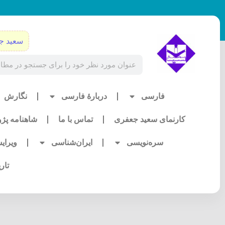
رش
ه
حتوا
سعید ج
Search
فارسی
دربارۀ فارسی
نگارش
کارنمای سعید جعفری
تماس با ما
شاهنامه پژ
سره‌نویسی
ایران‌شناسی
ویرای
تار