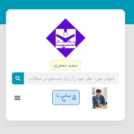
رش
ه
حتوا
سعید جعفری
Search
تماس با
ما