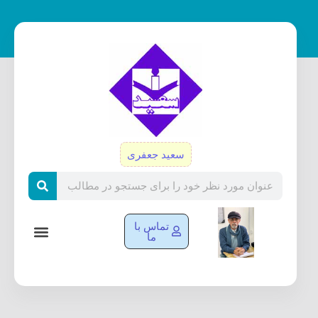
رش
ه
حتوا
سعید جعفری
Search
تماس با
ما