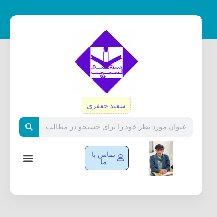
رش
ه
حتوا
سعید جعفری
Search
تماس با
ما