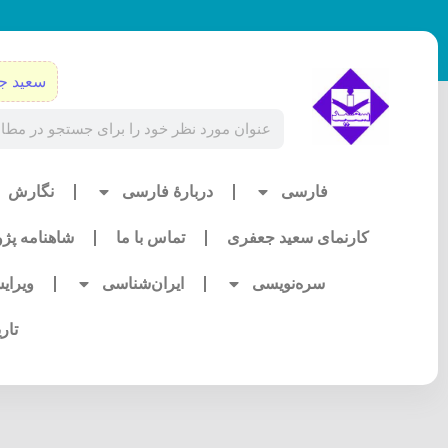
رش
ه
حتوا
سعید ج
Search
فارسی
دربارۀ فارسی
نگارش
کارنمای سعید جعفری
تماس با ما
شاهنامه پژ
سره‌نویسی
ایران‌شناسی
ویرای
تار