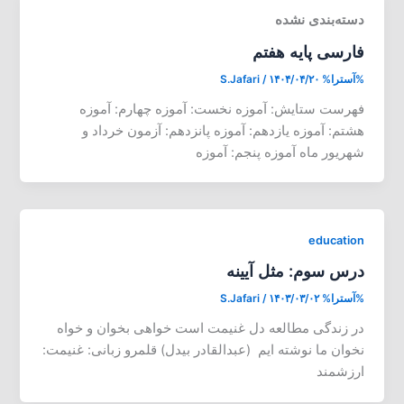
دسته‌بندی نشده
فارسی پایه هفتم
%آسترا%
۱۴۰۴/۰۴/۲۰
/
S.Jafari
فهرست ستایش: آموزه نخست: آموزه چهارم: آموزه
هشتم: آموزه یازدهم: آموزه پانزدهم: آزمون خرداد و
شهریور ماه آموزه پنجم: آموزه
education
درس سوم: مثل آیینه
%آسترا%
۱۴۰۳/۰۳/۰۲
/
S.Jafari
در زندگی مطالعه دل غنیمت است خواهی بخوان و خواه
نخوان ما نوشته ایم (عبدالقادر بیدل) قلمرو زبانی: غنیمت:
ارزشمند