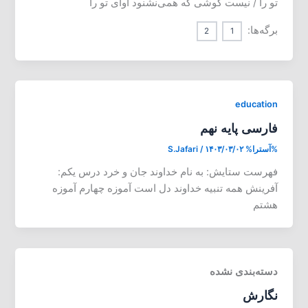
تو را / نیست گوشی که همی‌نشنود آوای تو را
برگه‌ها:
2
1
education
فارسی پایه نهم
%آسترا%
۱۴۰۳/۰۳/۰۲
/
S.Jafari
فهرست ستایش: به نام خداوند جان و خرد درس یکم:
آفرینش همه تنبیه خداوند دل است آموزه چهارم آموزه
هشتم
دسته‌بندی نشده
نگارش