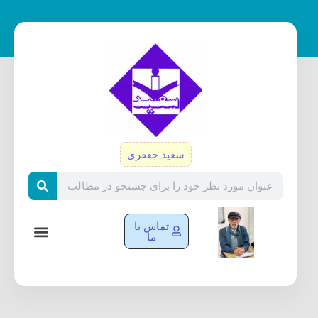
رش
ه
حتوا
سعید جعفری
Search
تماس با
ما