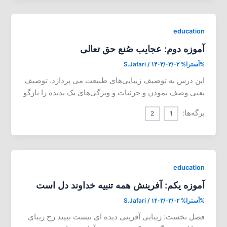
education
آموزه دوم: عجایب صُنع حق تعالی
%آسترا%
۱۴۰۳/۰۳/۰۲
/
S.Jafari
این درس به توصیف زیبایی‌های طبیعت می پردازد. توصیف
یعنی وصف نمودن و جزئیات و ویژگی‌های یک پدیده را بازگو
برگه‌ها:
2
1
education
آموزه یکم: آفرینش همه تنبیه خداوند دل است
%آسترا%
۱۴۰۳/۰۳/۰۲
/
S.Jafari
فصل نخست: زیبایی آفرینی دیده ای نیست نبیند رخ زیبای