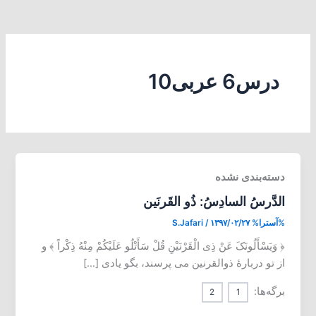
درس6 عربی10
دسته‌بندی نشده
الدَّرسُ السادِسُ: ذُو القَرنَین
%آسترا%
۱۳۹۷/۰۲/۲۷
/
S.Jafari
﴿ وَیَسْأَلُونَکَ عَنْ ذِی الْقَرْنَیْنِ قُلْ سَأَتْلُو عَلَیْکُمْ مِنْهُ ذِکْراً ﴾ و
از تو دربارۀ ذوالقرنین می پرسند، بگو یادی […]
برگه‌ها:
2
1