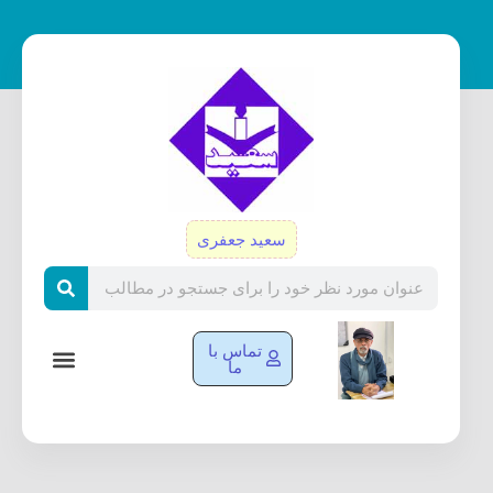
رش
ه
حتوا
سعید جعفری
Search
تماس با
ما