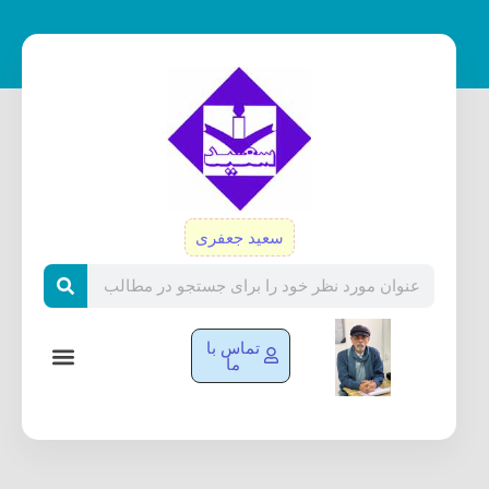
رش
ه
حتوا
سعید جعفری
Search
تماس با
ما