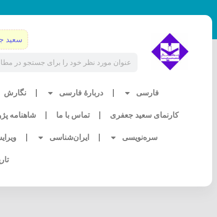
رش
ه
حتوا
سعید ج
Search
فارسی
دربارۀ فارسی
نگارش
کارنمای سعید جعفری
تماس با ما
شاهنامه پژ
سره‌نویسی
ایران‌شناسی
ویرای
تار