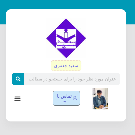
رش
ه
حتوا
سعید جعفری
Search
تماس با
ما