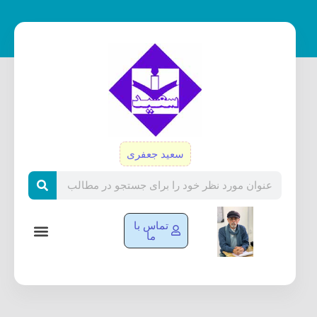
رش
ه
حتوا
سعید جعفری
Search
تماس با
ما