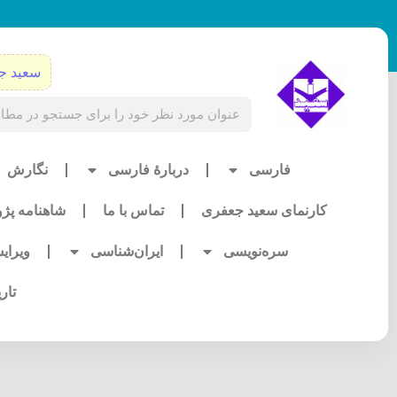
رش
ه
حتوا
سعید ج
Search
فارسی
دربارۀ فارسی
نگارش
کارنمای سعید جعفری
تماس با ما
شاهنامه پژ
سره‌نویسی
ایران‌شناسی
ویرای
تار