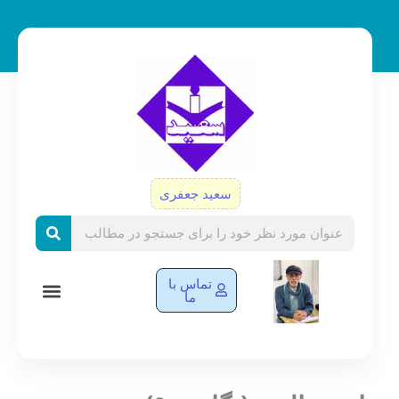
رش
ه
حتوا
سعید جعفری
Search
تماس با
ما