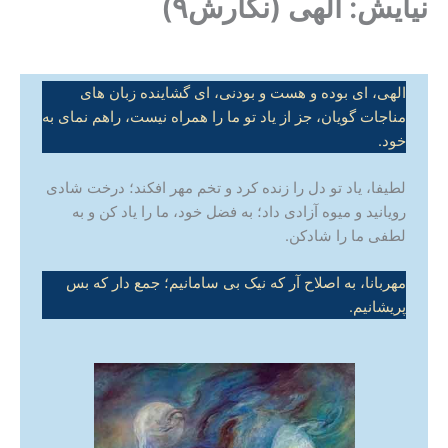
نیایش: الهی (نگارش۹)
الهی، ای بوده و هست و بودنی، ای گشاینده زبان های
مناجات گویان، جز از یاد تو ما را همراه نیست، راهم نمای به
خود.
لطیفا، یاد تو دل را زنده کرد و تخم مهر افکند؛ درخت شادی
رویانید و میوه آزادی داد؛ به فضل خود، ما را یاد کن و به
لطفی ما را شادکن.
مهربانا، به اصلاح آر که نیک بی سامانیم؛ جمع دار که بس
پریشانیم.