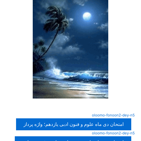
oloomo-fonoon2-dey-n5
امتحان دی ماه علوم و فنون ادبی یازدهم؛ واژه پرداز
oloomo-fonoon2-dey-n5