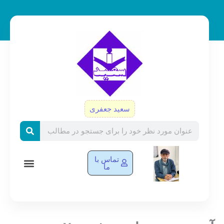
رش
ه
حتوا
سعید جعفری
Search
تماس با
ما