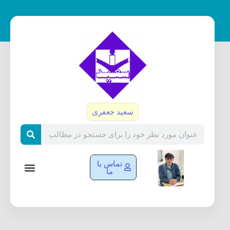
رش
ه
حتوا
سعید جعفری
Search
تماس با
ما