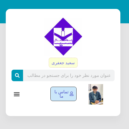
رش
ه
حتوا
سعید جعفری
Search
تماس با
ما