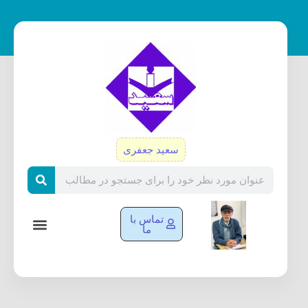
رش
ه
حتوا
سعید جعفری
Search
تماس با
ما