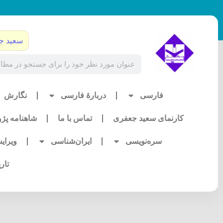
رش
ه
حتوا
سعید ج
Search
فارسی
دربارۀ فارسی
نگارش
کارنمای سعید جعفری
تماس با ما
شاهنامه پژ
سره‌نویسی
ایران‌شناسی
ویرای
تار