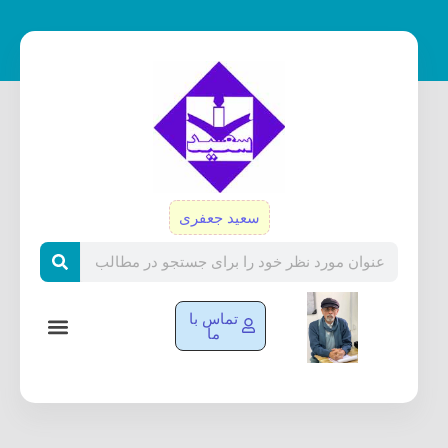
رش
ه
حتوا
سعید جعفری
Search
تماس با
ما