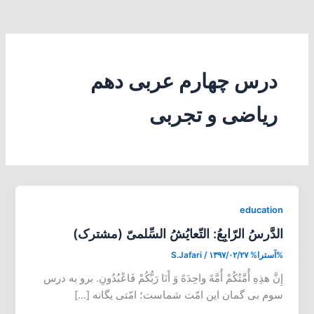
درس چهارم عربی دهم
ریاضی و تجربی
education
الدَّرسُ الرّابِعُ: التّعایُشُ السِّلمیّ (مشترک)
%آسترا%
۱۳۹۷/۰۲/۲۷
/
S.Jafari
إِنَّ هذِهِ أُمَّتُکُمْ أُمَّهً واحِدَهً وَ أَنَا رَبُّکُمْ فَاعْبُدُونِ. برو به درس
سوم بی گمان این امّت شماست؛ امّتی یگانه […]