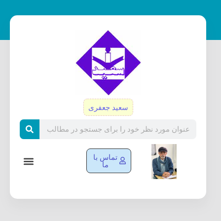
رش
ه
حتوا
سعید جعفری
Search
تماس با
ما