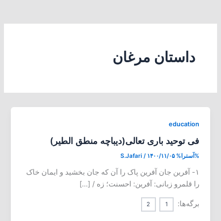
داستان مرغان
education
فی توحید باری تعالی(دیباچه منطق الطیر)
%آسترا%
۱۴۰۰/۱۱/۰۵
/
S.Jafari
۱- آفرین جان آفرین پاک را آن که جان بخشید و ایمان خاک
را قلمرو زبانی: آفرین: احسنت؛ زه / […]
برگه‌ها:
2
1