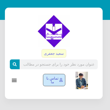
رش
ه
حتوا
سعید جعفری
Search
تماس با
ما