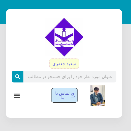
رش
ه
حتوا
سعید جعفری
Search
تماس با
ما