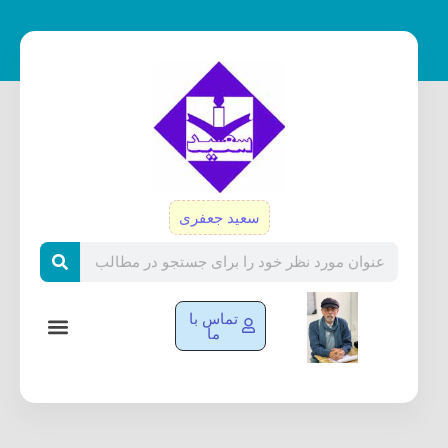
رش
ه
حتوا
سعید جعفری
Search
تماس با
ما