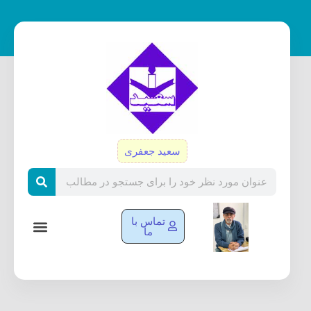
رش
ه
حتوا
سعید جعفری
Search
تماس با
ما