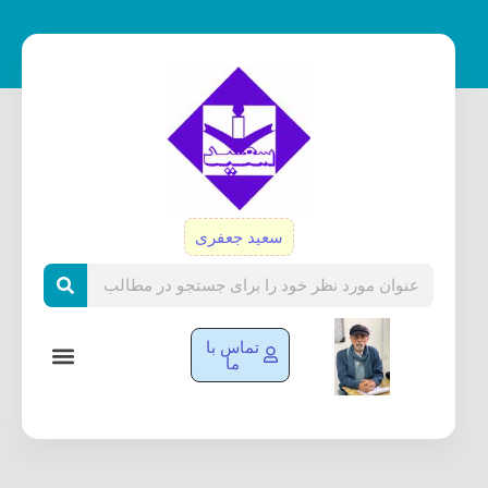
رش
ه
حتوا
سعید جعفری
Search
تماس با
ما