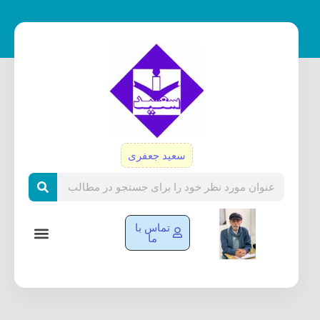
رش
ه
حتوا
سعید جعفری
Search
تماس با
ما