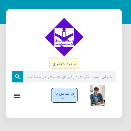
رش
ه
حتوا
سعید جعفری
Search
تماس با
ما