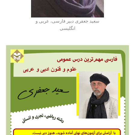
سعید جعفری دبیر فارسی، عربی و
انگلیسی