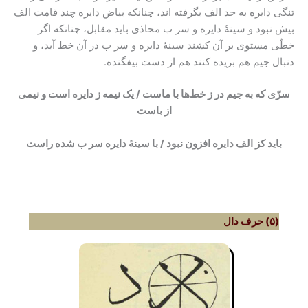
تنگی دایره به حد الف بگرفته اند، چنانکه بیاض دایره چند قامت الف
بیش نبود و سینۀ دایره و سر ب محاذى باید مقابل، چنانکه اگر
خطّى مستوى بر آن کشند سینۀ دایره و سر ب در آن خط آید، و
دنبال جیم هم بریده کنند هم از دست بیفگنده.
سرّی که به جیم در ز خط‌ها با ماست / یک نیمه ز دایره است و نیمی
از باست
باید کز الف دایره افزون نبود / با سینۀ دایره سر ب شده راست
(۵) حرف دال