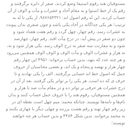
مستوفیان هند رقوم استیفا وضع کردند، صفر از دایره برگرفتند و
رقم یک از خط استوا و به مقام آحاد و عشرات و مآت و الوف از آن
حساب کردند، این نُه رقم اصول اند: ۹۸۷۶۵۴۳۲۱، از یکی تا نُه به
ترتیب؛ هر یکی جداگانه در آحاد یکی باشد و چون صفری بدان پیوندد
به عشرات رسد. رقم چهار، چهل گردد و رقم هفت هفتاد شود و
چون دو صفر در پیش آید، در درج مِآت افتد. رقم چهار، چهارصد
شود و به مقارنت سه صفر به درج الوف رسد. یکی هزار شود و نه،
نه هزار و عشرات الوف و مآت الوف و الوف الوف همچنین می‌رود
و هر چند عدد که بنهد، بدین حساب برخواند: ۴۹۵۱ این چهار رقم
چهار هزار و نهصد و پنجاه و یک اند، و بعضی محاسبان از حروف
جمل که اصول خط اند حسابی برگرفتند. الف را یکی نهادند و تا
حرف ی که ده است. هر یکی را بر تواتر یکی گرفتند. بعد از آن در
درج عشرات هر حرفی بر تواتر ده و در مقام مآت صد تا هزار و
همچنین مستوفیان، رقوم هند را با حروف جمل حساب کنند و بدان
نام‌ها و نامه‌ها نویسند. چنانکه محمد: میم چهل است نقطه ای در
زیر رقم چهار نهند و رقم هشت برزنند و چهلی دیگر با چهاری بکنند و
به محمد برخوانند. بدین شکل ۴۴۸۴ و بدین حساب هر چه خواهند
نویسند؛