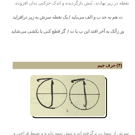
نقطه در زیر نهادند، بُنش بازگردیده و اندک حرکتی بدان افزوده.
ت هم به حد ب و الف می‌باید / یک نقطه سرش به زیر درافزاید
ور زآنک به آخر افتد این ب یا ت / گر قطع کنی با بکشی می‌شاید
(۴) حرف جیم
سرش از نیمۀ ب برگرفته اند و تنش نیمه دایره و ضبط فراخی و