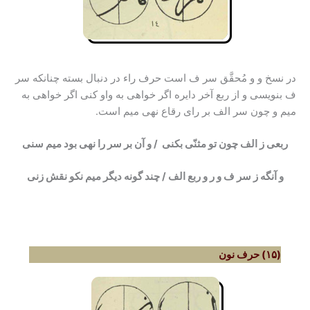
در نسخ و و مُحقَّق سر ف است حرف راء در دنبال بسته چنانکه سر
ف بنویسی و از ربع آخر دایره اگر خواهی به واو کنی اگر خواهی به
میم و چون سر الف بر رای رقاع نهی میم است.
ربعی ز الف چون تو مثنّی بکنی / و آن بر سر را نهی بود میم سنی
و آنگه ز سر ف و ر و ربع الف / چند گونه دیگر میم نکو نقش زنی
(۱۵) حرف نون