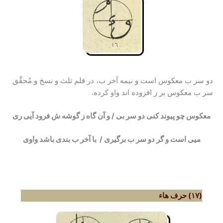
دو سر ب معکوس است و نیمه آخر ب، در قلم ثلث و نسخ و مُحقَّق
سر ب معکوس بر ر افزوده اند واو کرده.
معکوس چو پیوند کنی دو سر بی / و آن گاه ز گوشه ش فرود آیی ری
میی است و گر دو سر ب برگیری / با آخر ب بندى باشد واوى
(۱۷) حرف هاء