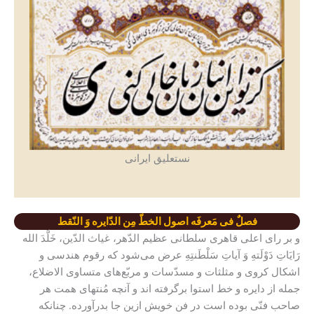
نستعلیق ایرانی
فصلٌ فی مَعرفَه اصول الخطّ مِن الدّایره وَ النّقط
و بر رای اعلی قاهری سلطانی عظیم الدّهر، غیاث الدّین، خَلَّدَ الله
رَایَاتِ دَوْلَتهِ وَ آیاتِ سَلْطَنتِهِ عرض می‌شود که رقوم هندسی و
اشکال کروی و مثلثات و مسدّسات و مربّع‌های متساوی الاضلاع،
جمله از دایره و خط استوا برگرفته اند و آنچه مُنتهای همت هر
صاحب فنّی بوده است در فن خویش ازین جا بدرآورده. چنانکه