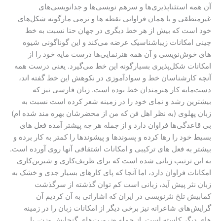
آن همه استثناپذیری‌ها و سرهم نویسی‌ها و جدانویسی‌های
غیرمنطقی و با همان فراوانی نقطه ها و نرمی مارگونه شکل‌های
خود است که بیش از هر خط دیگری در جهان حتا نسبت به خط
چینی امکانات زیباشناسیک عرضه می‌کند و این گوناگونی شیوه
های خوش‌نویسی و آن همه هنرنمایی‌ها درست مایه خود را از
امکانات شکل‌پذیری بسیارگونه این خط می‌گیرد. یعنی درست همه
آنچه کارشناسان خط و سوادآموزی در نکوهش این خط گفته اند،
دست‌مایه کار هنرمندان خط بوده است. زبان فارسی نیز که
بیشترین رشد و نمای خود را در زمینه شعر کرده است نسبت به
زبان پهلوی (به نظر اهل فن که من از محضرشان بهره مند شده ام)
بی قاعدگی‌ها فراوان دارد و از جمله هر چه پیشتر آمده فعل های
بسیط خود را رها کرده و پسوندها و پیشوندها را کمتر به کار برده و
بیشتر به فعل های ترکیبی و امکانات اشتقاقی آنها روی آورده است.
به این ترتیب زبانی شده است که برای ظریف‌کاری و شیرین‌کاری
امکانات فراوان دارد، اما آنجا که پای کارهای بسیار جدی و خشک به
زبان نثر پیش آید، زبانی است کم توان گذشته از سرگذشت
کمابیش تلخ نثرنویسی در ایران که اشاراتی به آن کردیم آن
گرایش‌های شاعرانه نیز برخی دیگر از امکانات زبان را در زمینه
های دیگر کاسته است. از جمله ضرورت‌های گنجایش وزن، با