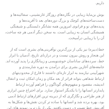
داریم.
بوش بن‌مایۀ زیبایی در نگاره‌های روزگار غارنشینی، سفالینه‌ها و
دست‌ساخته‌های کوچک و بزرگ دوره‌های بعد تا آفریده‌ها و
پدیده‌های نو و فرانوی امروزین همه نشانگر دلبستگی و شیفتگی
همیشگی انسان به زیبایی است. به سخن دیگر آدمی هر چه ساخت،
آن را با زیبایی درآمیخت.
خط(دبیره) نیز یکی از بزرگ‌ترین نوآفرینی‌های بشری است که از
این هنجار و روش بیرون نیست و در درازنای تاریخ، آدمیان با ابزار
خط، سرده‌های ساناسان خوشنویسی و زیبانگاری را پدید آورده اند.
جامعه‌های آغازین بشری برای درآمدن به دوره شارمندی و
شهرآیینی نیازمند به ابزار تازه‌ای داشتند تا فارغ از محدودیتهای
ارتباط شفاهی بتواند فراتر از بعد مکان و زمان امکان ثبت و انتقال
اندیشه، مقصود و مفهوم‌های گوناگون را فراهم آورده ارتباط
پایدارتر انسانها را با یکدیگر استوار سازد. برای اختراع چنین ابزاری
از هنر طراحی و نگارگری که از دیرینه ترین افزارهای ارتباط آدمی
بود، بهره برده شد و انسانها با ساده تر کردن نقش‌ها و شکل‌ها به
آفرینش خط تصویری، دست یافتند. یکی از بارزترین نمونه های این