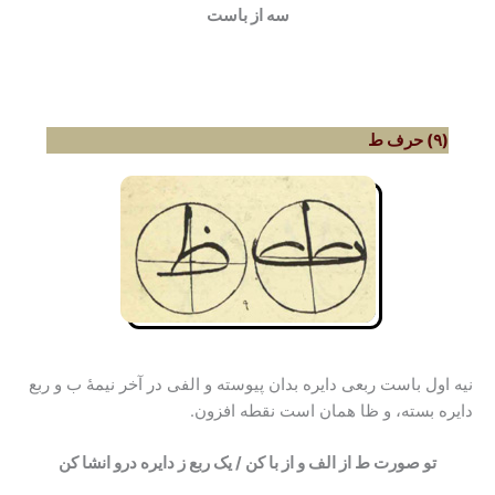
سه از
باست
(۹) حرف ط
نیه اول باست ربعی دایره بدان پیوسته و الفی در آخر نیمۀ ب و ربع
دایره بسته، و ظا همان است نقطه افزون.
تو صورت ط از الف و از با کن / یک ربع ز دایره درو انشا کن