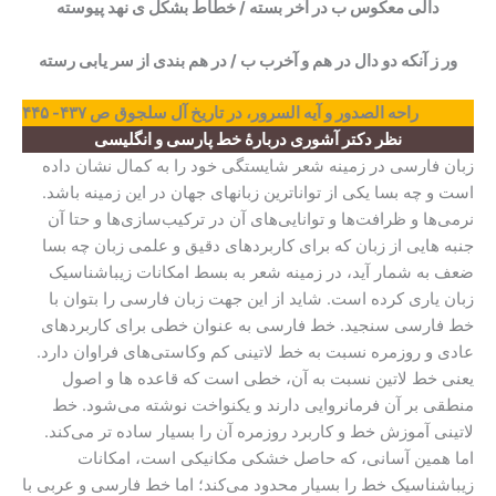
دالی معکوس ب در آخر بسته / خطاط بشکل ی نهد پیوسته
ور ز آنکه دو دال در هم و آخرب ب / در هم بندی از سر یابی رسته
راحه الصدور و آیه السرور، در تاریخ آل سلجوق
ص ۴۳۷- ۴۴۵
نظر دکتر آشوری دربارۀ خط پارسی و انگلیسی
زبان فارسی در زمینه شعر شایستگی خود را به کمال نشان داده
است و چه بسا یکی از تواناترین زبانهای جهان در این زمینه باشد.
نرمی‌ها و ظرافت‌ها و توانایی‌های آن در ترکیب‌سازی‌ها و حتا آن
جنبه هایی از زبان که برای کاربردهای دقیق و علمی زبان چه بسا
ضعف به شمار آید، در زمینه شعر به بسط امکانات زیباشناسیک
زبان یاری کرده است. شاید از این جهت زبان فارسی را بتوان با
خط فارسی سنجید. خط فارسی به عنوان خطی برای کاربردهای
عادی و روزمره نسبت به خط لاتینی کم وکاستی‌های فراوان دارد.
یعنی خط لاتین نسبت به آن، خطی است که قاعده ها و اصول
منطقی بر آن فرمانروایی دارند و یکنواخت نوشته می‌شود. خط
لاتینی آموزش خط و کاربرد روزمره آن را بسیار ساده تر می‌کند.
اما همین آسانی، که حاصل خشکی مکانیکی است، امکانات
زیباشناسیک خط را بسیار محدود می‌کند؛ اما خط فارسی و عربی با