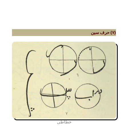
(۷) حرف سین
خطاطی