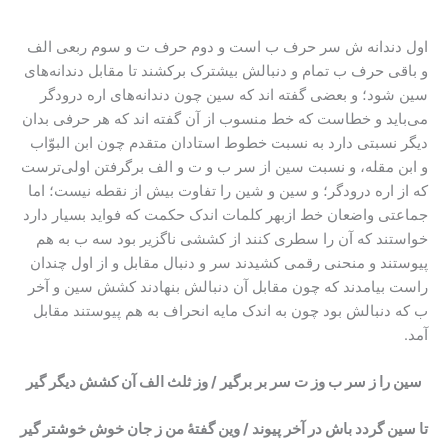
اول دندانه ش سر حرف ب است و دوم حرف ت و سوم ربعی الف
و باقی حرف ب تمام و دنبالش بیشترک برکشند تا مقابل دندانه‌های
سین شود؛ و بعضی گفته اند که سین چون دندانه‌های اره درودگر
می‌باید و خطاست که خط منسوب از آن گفته اند که هر حرفی بدان
دیگر نسبتی دارد به نسبت خطوط استادان متقدم چون ابن البوّاب
و ابن مقله، و نسبت سین از سر ب و ت و الف برگرفتن اولی‌ترست
که از اره درودگر؛ و سین و شین را تفاوت بیش از نقطه نیست؛ اما
جماعتی واضعان خط ازبهر کلمات اندک حکمت که فواید بسیار دارد
خواستند که آن را سطری کنند از کششی ناگزیر بود سه ب به هم
پیوستند و منحنی رقمی کشیدند سر و دنبال مقابل و از اول چندان
راست بیامدند که چون مقابل آن دنبالش بنهادند کشش سین و آخر
ب که دنبالش بود چون به اندک مایه انحراف به هم پیوستند مقابل
آمد.
سین را ز سر ب وز ت سر بر برگیر / وز ثلث الف آن کشش دیگر گیر
تا سین گردد باش در آخر پیوند / وین گفتۀ من ز جان خوش خوشتر گیر