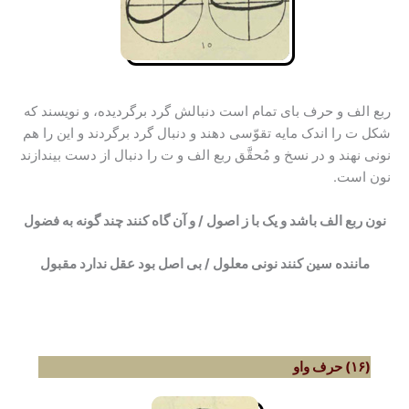
ربع الف و حرف بای تمام است دنبالش گرد برگردیده، و نویسند که
شکل ت را اندک مایه تقوّسی دهند و دنبال گرد برگردند و این را هم
نونی نهند و در نسخ و مُحقَّق ربع الف و ت را دنبال از دست بیندازند
نون است.
نون ربع الف باشد و یک با ز اصول / و آن گاه کنند چند گونه به فضول
ماننده سین کنند نونی معلول / بی اصل بود عقل ندارد مقبول
(۱۶) حرف واو