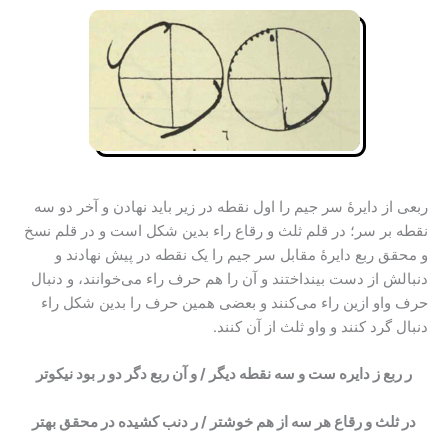
ربعی از دایرۀ سر جیم را اول نقطه در زیر باید نهادن و آخر دو سه
نقطه بر سر؛ در قلم ثلث و رقاع راء بدین شکل است و در قلم نسخ
و محقق ربع دایرۀ مقابل سر جیم را یک نقطه در پیش نهادند و
دنبالش از دست بینداختند و آن را هم حرف راء می‌خوانند، و دنبال
حرف واو ازین راء می‌کنند و بعضی همین حرف را بدین شکل راء
دنبال گرد کنند و واو ثلث از آن کنند.
ر ربع ز دایره ست و سه نقطه دیگر / و آن ربع دگر دو ر بود نیکوتر
در ثلث و رقاع هر سه از هم خوشتر / ر دنب کشیده در محقق بهتر