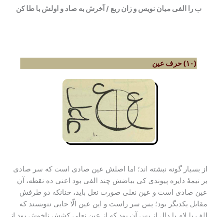
ب را الفی میان نویس و زان ربع / آخرش به صاد و اولش با طا کن
(۱۰) حرف عین
از بسیار گونه نبشته اند؛ اما اصلش عین صادی است که سر صادی
بر نیمۀ دایره پیوندی کی بیاضش چند الفی بود اعنى ده نقطه، آن
عین صادی است و عین نعلى صورت نعل باید، چنانکه دو طرفش
مقابل یکدیگر بود؛ پس سر راست و این عین الّا جایی ننویسند که
الف یا لام یا دال از پس آن بود که از عین نعلی کشش ناخوش بود از