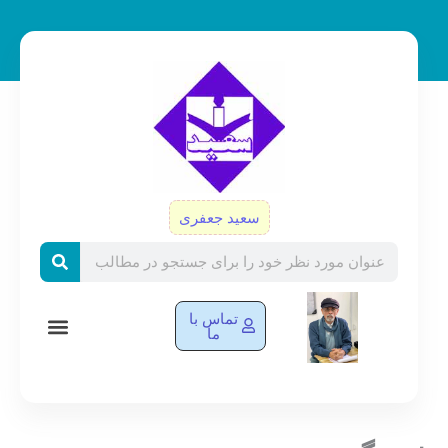
رش
ه
حتوا
سعید جعفری
Search
تماس با
ما