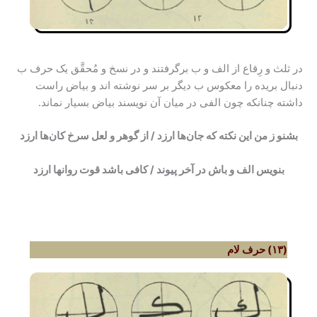
در ثلث و رِقاع از الف و ب برگرفتند و در نسخ و مُحقَّق یک حرف ب
دنبال بریده را معکوس ب دیگر بر سر نوشته اند و بیاض راست
داشته چنانکه چون الفی در میان آن نویسند بیاض بسیار نماند.
بشنو ز من این نکته که جان‌ها ارزد / از گوهر و لعل سرخ کان‌ها ارزد
بنویس الف و باش در آخر پیوند / کافی باشد قوت روانها ارزد
(۱۳) حرف لام