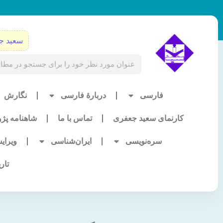
رش
ه
حتوا
سعید ج
Search
فارسی
دربارۀ فارسی
نگارش
کارنمای سعید جعفری
تماس با ما
شاهنامه پژ
سره‌نویسی
ایران‌شناسی
ویرای
تار